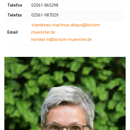
Telefon
02561-865298
Telefax
02561-987029
standreas-martinus-ahaus@bistum-
Email
muenster.de
hemker-h@bistum-muenster.de