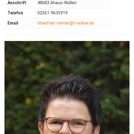
Anschrift
48683 Ahaus-Wüllen
Telefon
02561-9635919
Email
hhaefner-volmer@t-online.de