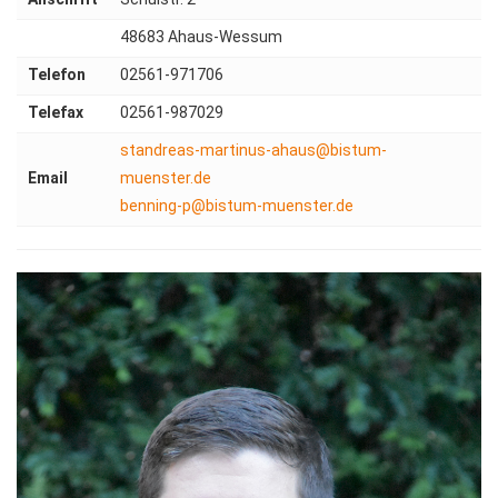
48683 Ahaus-Wessum
Telefon
02561-971706
Telefax
02561-987029
standreas-martinus-ahaus@bistum-
Email
muenster.de
benning-p@bistum-muenster.de